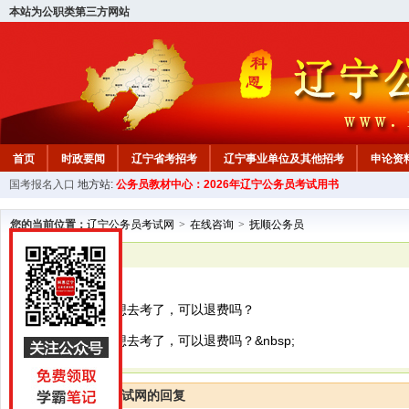
本站为公职类第三方网站
首页
时政要闻
辽宁省考招考
辽宁事业单位及其他招考
申论资
国考报名入口
地方站:
公务员教材中心：2026年辽宁公务员考试用书
教材中心
您的当前位置：
辽宁公务员考试网
>
在线咨询
>
抚顺公务员
已解决
抚顺公务员
交完报名费后不想去考了，可以退费吗？
交完报名费后不想去考了，可以退费吗？&nbsp;
辽宁公务员考试网的回复