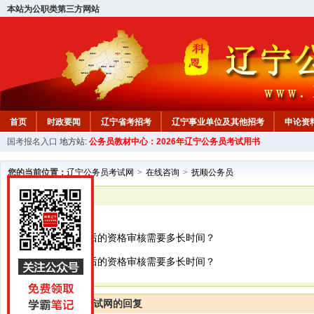
本站为公职类第三方网站
首页
时政要闻
辽宁省考招考
辽宁事业单位及其他招考
申论资
国考报名入口
地方站:
公务员教材中心：2026年辽宁公务员考试用书
教材中心
您的当前位置：
辽宁公务员考试网
>
在线咨询
>
抚顺公务员
已解决
抚顺公务员
公务员网上报名后的资格审核需要多长时间？
公务员网上报名后的资格审核需要多长时间？
辽宁公务员考试网的回复